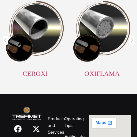
CEROXI
OXIFLAMA
Products
Operating
and
Tips
Services
Política de