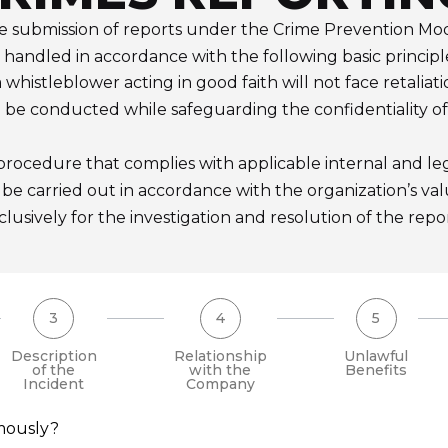
e the submission of reports under the Crime Prevention M
e handled in accordance with the following basic principl
a whistleblower acting in good faith will not face retaliat
ill be conducted while safeguarding the confidentiality o
procedure that complies with applicable internal and le
l be carried out in accordance with the organization’s val
lusively for the investigation and resolution of the rep
3
4
5
Description
Relationship
Unlawful
of the
with the
Benefits
Incident
Company
ymously?