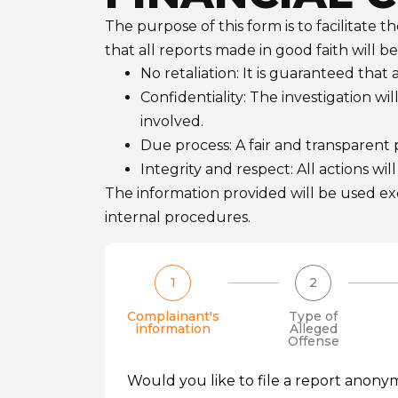
The purpose of this form is to facilitat
that all reports made in good faith will b
No retaliation: It is guaranteed that 
Confidentiality: The investigation w
involved.
Due process: A fair and transparent 
Integrity and respect: All actions wil
The information provided will be used exc
internal procedures.
1
2
Complainant's
Type of
information
Alleged
Offense
Would you like to file a report anon