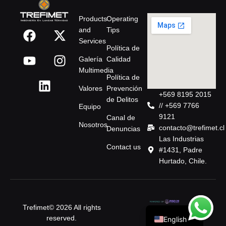
Products
Operating
and
Tips
Services
Política de
Galería
Calidad
Multimedia
Política de
Valores
Prevención
+569 8195 2015
de Delitos
// +569 7766
Equipo
9121
Canal de
Nosotros
contacto@trefimet.cl
Denuncias
Las Industrias
Contact us
#1431, Padre
Hurtado, Chile.
Spanish
Trefimet© 2026 All rights
reserved.
English