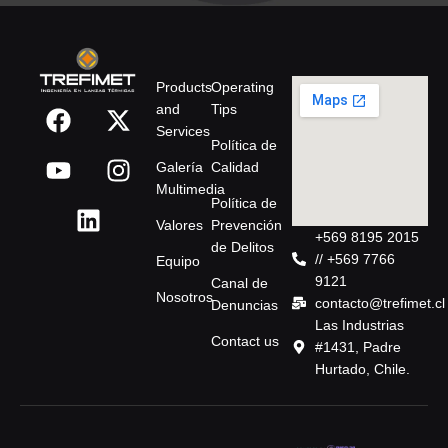
Products
Operating
38, TR-50, TR-75 y
and
Tips
t ofrecen cortes rápidos,
Services
deales para materiales duros y
Política de
Esto mejora la eficiencia
Galería
Calidad
s y facilita un reciclaje más
Multimedia
Política de
Valores
Prevención
+569 8195 2015
de Delitos
// +569 7766
Equipo
9121
Canal de
Nosotros
contacto@trefimet.cl
Denuncias
Las Industrias
Contact us
#1431, Padre
Hurtado, Chile.