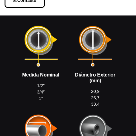
Contacto
Medida Nominal
Diámetro Exterior
(mm)
1/2″
20,9
3/4″
26,7
1″
33,4