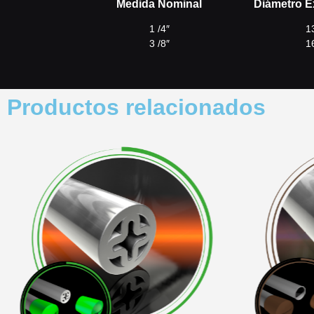
Medida Nominal
Diámetro E
1 /4″
1
3 /8″
1
Productos relacionados