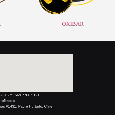
A
OXIBAR
 2015 // +569 7766 9121
refimet.cl
rias #1431, Padre Hurtado, Chile.