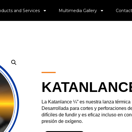
oducts and Services
Multimedia Gallery
Contact
KATANLANCE
La Katanlance ¼” es nuestra lanza térmica 
Desarrollada para cortes y perforaciones de
difíciles de fundir y es eficaz incluso en c
presión de oxígeno.