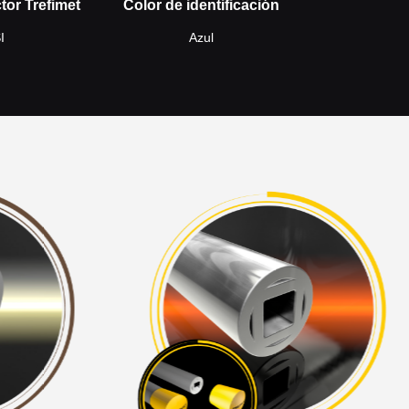
tor Trefimet
Color de identificación
I
Azul