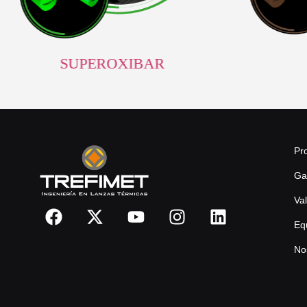
SUPEROXIBAR
Pr
Ga
Va
Eq
No