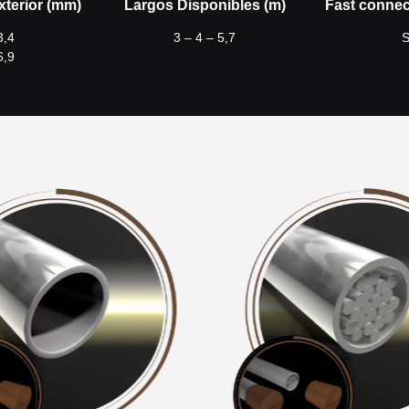
xterior (mm)
Largos Disponibles (m)
Fast connec
3,4
3 – 4 – 5,7
S
6,9