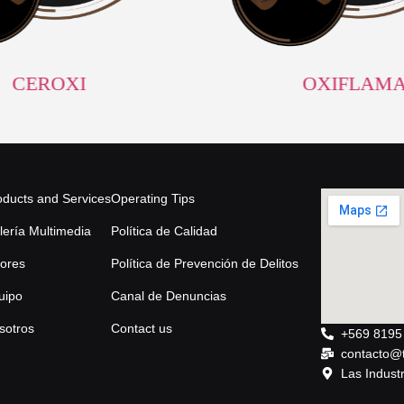
CEROXI
OXIFLAM
oducts and Services
Operating Tips
lería Multimedia
Política de Calidad
lores
Política de Prevención de Delitos
uipo
Canal de Denuncias
sotros
Contact us
+569 8195
contacto@t
Las Indust