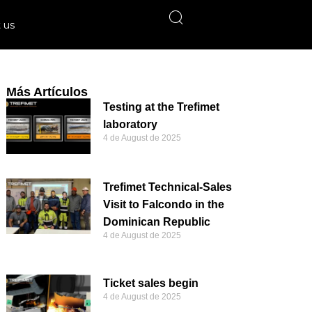
 us
Más Artículos
Testing at the Trefimet
laboratory
4 de August de 2025
Trefimet Technical-Sales
Visit to Falcondo in the
Dominican Republic
4 de August de 2025
Ticket sales begin
4 de August de 2025