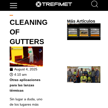
CLEANING
Más Artículos
T
OF
t
T
GUTTERS
l
4 
de
August 4, 2025
T
4:10 am
T
Otras aplicaciones
S
para las lanzas
t
térmicas
F
Sin lugar a duda, uno
i
de los lugares más
D