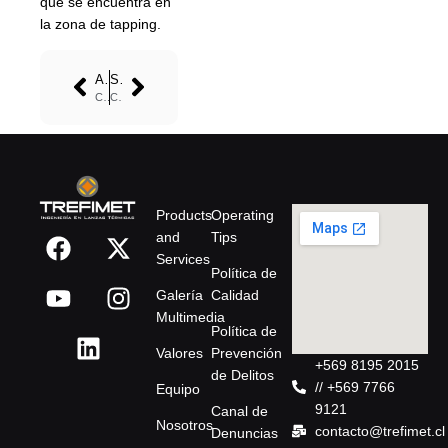
que se encuentra en
la zona de tapping.
ANTERIOR
SIGUIENTE
Cleaning and restoring nozzles
Cutting operations
Products
Operating
and
Tips
Services
Política de
Galería
Calidad
Multimedia
Política de
Valores
Prevención
+569 8195 2015
de Delitos
// +569 7766
Equipo
9121
Canal de
Nosotros
contacto@trefimet.cl
Denuncias