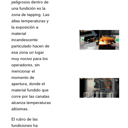
peligrosos dentro de
R
una fundición es la
4 
2
zona de tapping. Las
altas temperaturas y
la exposición a
T
material
incandescente
s
particulado hacen de
b
esa zona un lugar
4 
Au
muy nocivo para los
de
operadores, sin
mencionar el
momento de
C
apertura, donde el
o
material fundido que
i
corre por las canalas
alcanza temperaturas
p
altísimas.
r
f
El rubro de las
4 
fundiciones ha
de