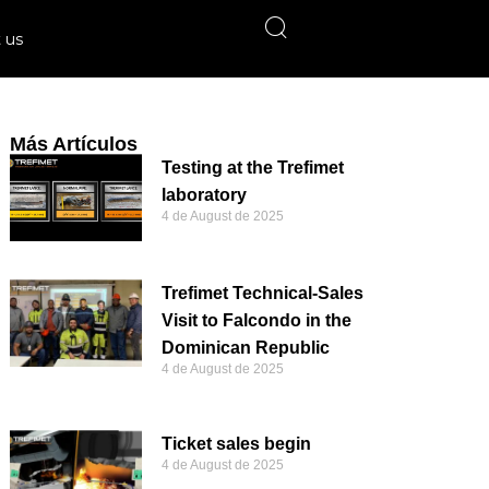
 us
Más Artículos
Testing at the Trefimet
laboratory
4 de August de 2025
Trefimet Technical-Sales
Visit to Falcondo in the
Dominican Republic
4 de August de 2025
Ticket sales begin
4 de August de 2025