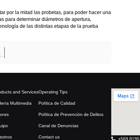
ar por la mitad las probetas, para poder hacer una
as para determinar diámetros de apertura,
enología de las distintas etapas de la prueba
Trefimet Technical-Sales Visit to Falcondo in the Dominican Republic
oducts and Services
Operating Tips
lería Multimedia
Política de Calidad
lores
Política de Prevención de Delitos
uipo
Canal de Denuncias
sotros
Contact us
+569 8195