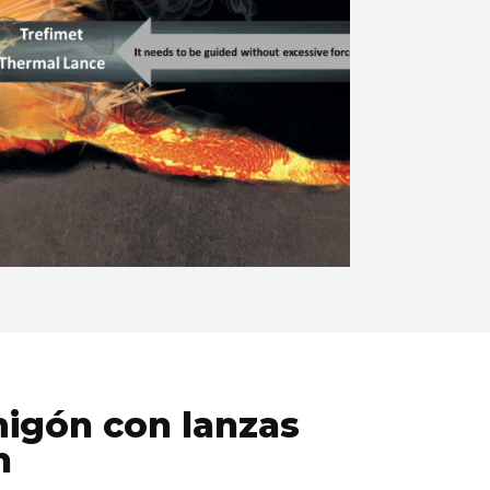
igón con lanzas
n